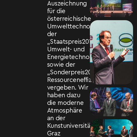
Auszeichnung
für die
österreichische
Umwelttechnologiebranche,
der
„Staatspreis2018
Umwelt- und
Energietechnologie“
sowie der
„Sonderpreis2018
Ressourceneffizienz“
vergeben. Wir
haben dazu
die moderne
Atmosphäre
an der
Kunstuniversität
Graz