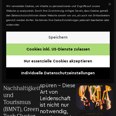
Mit d
DATENSCHUTZ
Wir verwenden Cookies, um Inhalte zu personalisieren und Zugriffe auf unsere
Kontakt
Website zu analysieren. Durch Ihre Zustimmung willigen Sie ein, dass Cookies gemäß
den Datenschutzrichtlinien dieser Website sowohl von uns, als auch von Drittanbietern
genutzt werden dürfen. Sie können Ihre Cookie-Einstellungen jederzeit bearbeiten oder
widerrufen.
Staatspreis
Umwelt
Speichern
Feuer für eine
&
Cookies inkl. US-Dienste zulassen
Idee fangen
Energietechnologie
und den
Nur essenzielle Cookies akzeptieren
2018
Glauben an sie
immer stärker
Individuelle Datenschutzeinstellungen
Bundesministerium
wachsen
für
spüren – Diese
Nachhaltigkeit
Art von
und
Leidenschaft
Tourismus
ist nicht nur
(BMNT)
,
Green
notwendig,