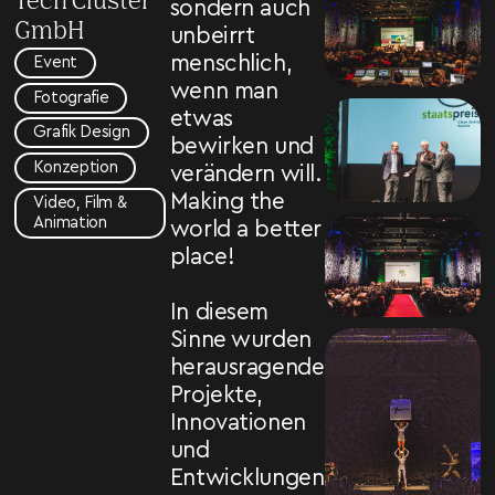
Tech Cluster
sondern auch
GmbH
unbeirrt
menschlich,
Event
wenn man
Fotografie
etwas
Grafik Design
bewirken und
Konzeption
verändern will.
Making the
Video, Film &
Animation
world a better
place!
In diesem
Sinne wurden
herausragende
Projekte,
Innovationen
und
Entwicklungen