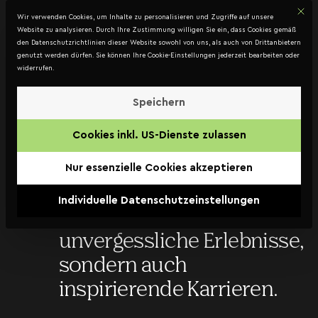
Mit d
DATENSCHUTZ
Wir verwenden Cookies, um Inhalte zu personalisieren und Zugriffe auf unsere
Kontakt
Website zu analysieren. Durch Ihre Zustimmung willigen Sie ein, dass Cookies gemäß
den Datenschutzrichtlinien dieser Website sowohl von uns, als auch von Drittanbietern
genutzt werden dürfen. Sie können Ihre Cookie-Einstellungen jederzeit bearbeiten oder
widerrufen.
Gestalte mit uns
Speichern
einzigartige
Cookies inkl. US-Dienste zulassen
Momente!
Nur essenzielle Cookies akzeptieren
Bei Jack Coleman kreieren
Individuelle Datenschutzeinstellungen
wir nicht nur
unvergessliche Erlebnisse,
sondern auch
inspirierende Karrieren.