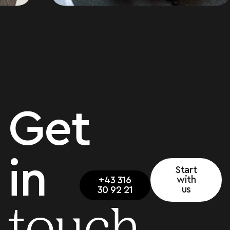
Get
in
Start
with
+43 316
us
30 92 21