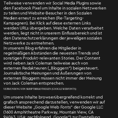
Teilweise verwenden wir Social Media Plugins sowie
den Facebook Pixel um Inhalte in sozialen Netzwerken
zu teilen und Website-Besucher in den Sozialen
Medien erneut zu erreichen (Re-Targeting-
Kampagnen). Bei Klick auf diese externen Links
werden URLs übergeben. Welche Daten verarbeitet
werden, liegt nicht in unserem Einflussbereich und ist
den Datenschutzerklärungen der jeweiligen sozialen
Netzwerke zu entnehmen.
In unserem Blog erfahren die Mitglieder in
regelmäßigen Abständen die neuesten Trends und
sonstigen Produkt-relevanten Stories. Der Content
wird neben Jack Coleman teilweise auch von
externen Redakteuren („Bloggern“) beigesteuert.
Journalistische Meinungen und Äußerungen von
externen Bloggern müssen nicht immer der Meinung
von Jack Coleman entsprechen.
VERWENDUNG VON SKRIPTBIBLIOTHEKEN (GOOGLE WEBFONTS):
Um unsere Inhalte browserübergreifend korrekt und
grafisch ansprechend darzustellen, verwenden wir auf
dieser Website „Google Web Fonts“ der Google LLC
(1600 Amphitheatre Parkway, Mountain View, CA
94043, USA; nachfolgend „Google“) zur Darstellung