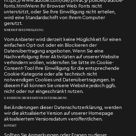
https://www.adobe.com/de/privacy/policies/adobe-
fonts.htmlWenn Ihr Browser Web Fonts nicht
unterstützt, oder Sie Ihre Einwilligung nicht erteilen,
wird eine Standardschrift von Ihrem Computer
genutzt.
WIDERRUF DER EINWILLIGUNG:
Vom Anbieter wird derzeit keine Möglichkeit für einen
einfachen Opt-out oder ein Blockieren der
Datenübertragung angeboten. Wenn Sie eine
Nachverfolgung Ihrer Aktivitäten auf unserer Website
verhindern wollen, widerrufen Sie bitte im Cookie-
Consent-Tool Ihre Einwilligung für die entsprechende
Cookie-Kategorie oder alle technisch nicht
notwendigen Cookies und Datenübertragungen. In
diesem Fall können Sie unsere Website jedoch ggfs.
nicht oder nur eingeschränkt nutzen.
9. ÄNDERUNG DIESER DATENSCHUTZERKLÄRUNG
Bei Änderungen dieser Datenschutzerklärung, werden
wir die aktualisierte Version auf unserer Homepage
aktualisiertem Versionsdatum veröffentlichen.
KONTAKT
Sollten Sie Anmerkungen oder Fragen zu dieser