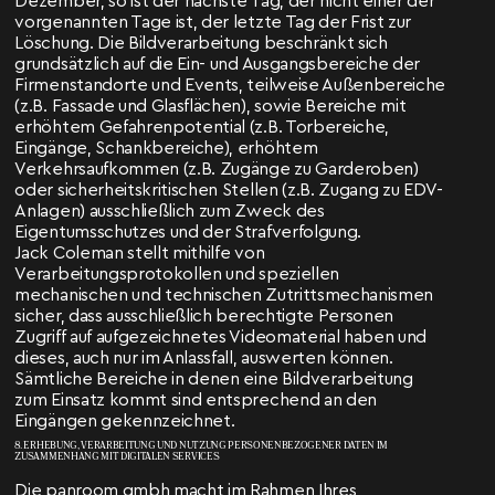
Dezember, so ist der nächste Tag, der nicht einer der
vorgenannten Tage ist, der letzte Tag der Frist zur
Löschung. Die Bildverarbeitung beschränkt sich
grundsätzlich auf die Ein- und Ausgangsbereiche der
Firmenstandorte und Events, teilweise Außenbereiche
(z.B. Fassade und Glasflächen), sowie Bereiche mit
erhöhtem Gefahrenpotential (z.B. Torbereiche,
Eingänge, Schankbereiche), erhöhtem
Verkehrsaufkommen (z.B. Zugänge zu Garderoben)
oder sicherheitskritischen Stellen (z.B. Zugang zu EDV-
Anlagen) ausschließlich zum Zweck des
Eigentumsschutzes und der Strafverfolgung.
Jack Coleman stellt mithilfe von
Verarbeitungsprotokollen und speziellen
mechanischen und technischen Zutrittsmechanismen
sicher, dass ausschließlich berechtigte Personen
Zugriff auf aufgezeichnetes Videomaterial haben und
dieses, auch nur im Anlassfall, auswerten können.
Sämtliche Bereiche in denen eine Bildverarbeitung
zum Einsatz kommt sind entsprechend an den
Eingängen gekennzeichnet.
8. ERHEBUNG, VERARBEITUNG UND NUTZUNG PERSONENBEZOGENER DATEN IM
ZUSAMMENHANG MIT DIGITALEN SERVICES
Die panroom gmbh macht im Rahmen Ihres