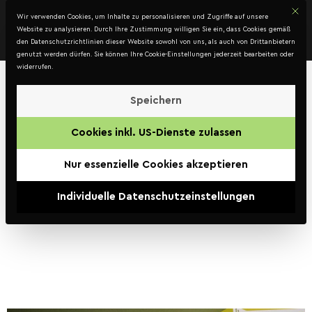
Mit d
DATENSCHUTZ
Wir verwenden Cookies, um Inhalte zu personalisieren und Zugriffe auf unsere
Kontakt
Website zu analysieren. Durch Ihre Zustimmung willigen Sie ein, dass Cookies gemäß
den Datenschutzrichtlinien dieser Website sowohl von uns, als auch von Drittanbietern
genutzt werden dürfen. Sie können Ihre Cookie-Einstellungen jederzeit bearbeiten oder
widerrufen.
Kunde:
Speichern
Bundesministerium
Cookies inkl. US-Dienste zulassen
für Nachhaltigkeit
Nur essenzielle Cookies akzeptieren
und Tourismus
Individuelle Datenschutzeinstellungen
(BMNT)
Green Tech Cluster – Direct
Mail