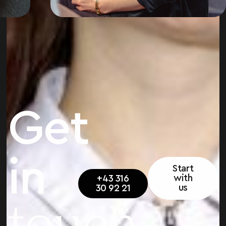
SENIOR GRAPHIC DESIGN
Get
in
Start
with
+43 316
us
30 92 21