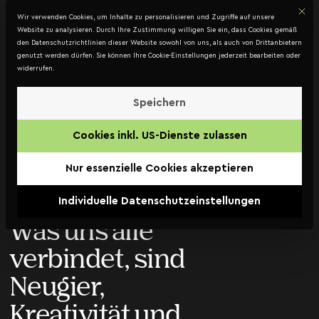
Mit d
DATENSCHUTZ
Wir verwenden Cookies, um Inhalte zu personalisieren und Zugriffe auf unsere
Kontakt
Website zu analysieren. Durch Ihre Zustimmung willigen Sie ein, dass Cookies gemäß
den Datenschutzrichtlinien dieser Website sowohl von uns, als auch von Drittanbietern
genutzt werden dürfen. Sie können Ihre Cookie-Einstellungen jederzeit bearbeiten oder
widerrufen.
5.203
Speichern
Projekte.
Cookies inkl. US-Dienste zulassen
169 Clients.
Nur essenzielle Cookies akzeptieren
1 Team.
Individuelle Datenschutzeinstellungen
Was uns alle
verbindet, sind
Neugier,
Kreativität und