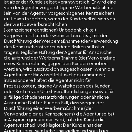
ist aber der Kunde selbst verantwortlich. Er wird eine
von der Agentur vorgeschlagene Werbemaßnahme
(ein von der Agentur vorgeschlagenes Kennzeichen)
erst dann freigeben, wenn der Kunde selbst sich von
der wettbewerbsrechtlichen
(kennzeichenrechtlichen) Unbedenklichkeit
vergewissert hat oder wenn er bereit ist, mit der
Durchführung der Werbemaßnahme (der Verwendung
des Kennzeichens) verbundene Risiken selbst zu
tragen. Jegliche Haftung der Agentur für Ansprüche,
die aufgrund der Werbemaßnahme (der Verwendung
eines Kennzeichens) gegen den Kunden erhoben
werden, wird ausdrücklich ausgeschlossen, wenn die
Agentur ihrer Hinweispflicht nachgekommen ist;
insbesondere haftet die Agentur nicht für
Prozesskosten, eigene Anwaltskosten des Kunden
oder Kosten von Urteilsveröffentlichungen sowie für
allfällige Schadenersatzforderungen oder ähnliche
Ansprüche Dritter. Für den Fall, dass wegen der
Durchführung einer Werbemaßnahme (der
Verwendung eines Kennzeichens) die Agentur selbst
in Anspruch genommen wird, hält der Kunde die
Agentur schad- und klaglos: Der Kunde hat der
Agentur somit sämtliche finanziellen und sonstigen