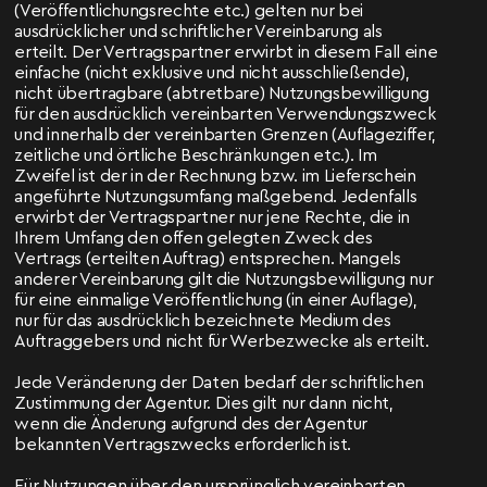
(Veröffentlichungsrechte etc.) gelten nur bei
ausdrücklicher und schriftlicher Vereinbarung als
erteilt. Der Vertragspartner erwirbt in diesem Fall eine
einfache (nicht exklusive und nicht ausschließende),
nicht übertragbare (abtretbare) Nutzungsbewilligung
für den ausdrücklich vereinbarten Verwendungszweck
und innerhalb der vereinbarten Grenzen (Auflageziffer,
zeitliche und örtliche Beschränkungen etc.). Im
Zweifel ist der in der Rechnung bzw. im Lieferschein
angeführte Nutzungsumfang maßgebend. Jedenfalls
erwirbt der Vertragspartner nur jene Rechte, die in
Ihrem Umfang den offen gelegten Zweck des
Vertrags (erteilten Auftrag) entsprechen. Mangels
anderer Vereinbarung gilt die Nutzungsbewilligung nur
für eine einmalige Veröffentlichung (in einer Auflage),
nur für das ausdrücklich bezeichnete Medium des
Auftraggebers und nicht für Werbezwecke als erteilt.
Jede Veränderung der Daten bedarf der schriftlichen
Zustimmung der Agentur. Dies gilt nur dann nicht,
wenn die Änderung aufgrund des der Agentur
bekannten Vertragszwecks erforderlich ist.
Für Nutzungen über den ursprünglich vereinbarten