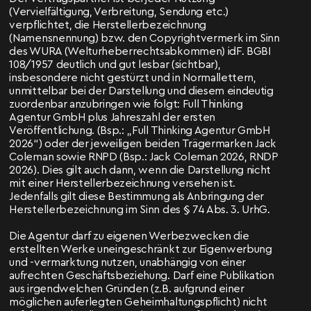
(Vervielfältigung, Verbreitung, Sendung etc.)
verpflichtet, die Herstellerbezeichnung
(Namensnennung) bzw. den Copyrightvermerk im Sinn
des WURA (Welturheberrechtsabkommen) idF. BGBI
108/1957 deutlich und gut lesbar (sichtbar),
insbesondere nicht gestürzt und in Normallettern,
unmittelbar bei der Darstellung und diesem eindeutig
zuordenbar anzubringen wie folgt: Full Thinking
Agentur GmbH plus Jahreszahl der ersten
Veröffentlichung. (Bsp.: „Full Thinking Agentur GmbH
2026“) oder der jeweiligen beiden Trägermarken Jack
Coleman sowie RNPD (Bsp.: Jack Coleman 2026, RNDP
2026). Dies gilt auch dann, wenn die Darstellung nicht
mit einer Herstellerbezeichnung versehen ist.
Jedenfalls gilt diese Bestimmung als Anbringung der
Herstellerbezeichnung im Sinn des § 74 Abs. 3. UrhG.
Die Agentur darf zu eigenen Werbezwecken die
erstellten Werke uneingeschränkt zur Eigenwerbung
und -vermarktung nutzen, unabhängig von einer
aufrechten Geschäftsbeziehung. Darf eine Publikation
aus irgendwelchen Gründen (z.B. aufgrund einer
möglichen auferlegten Geheimhaltungspflicht) nicht