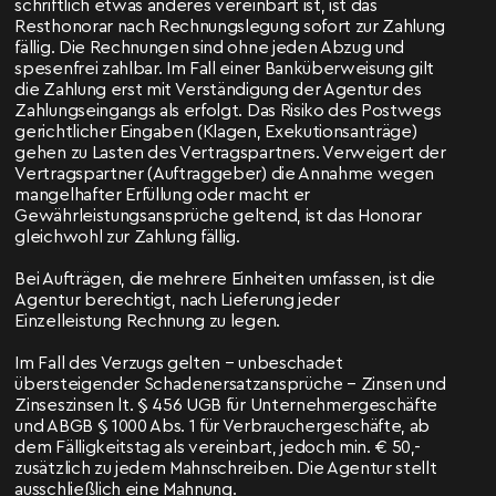
schriftlich etwas anderes vereinbart ist, ist das
Resthonorar nach Rechnungslegung sofort zur Zahlung
fällig. Die Rechnungen sind ohne jeden Abzug und
spesenfrei zahlbar. Im Fall einer Banküberweisung gilt
die Zahlung erst mit Verständigung der Agentur des
Zahlungseingangs als erfolgt. Das Risiko des Postwegs
gerichtlicher Eingaben (Klagen, Exekutionsanträge)
gehen zu Lasten des Vertragspartners. Verweigert der
Vertragspartner (Auftraggeber) die Annahme wegen
mangelhafter Erfüllung oder macht er
Gewährleistungsansprüche geltend, ist das Honorar
gleichwohl zur Zahlung fällig.
Bei Aufträgen, die mehrere Einheiten umfassen, ist die
Agentur berechtigt, nach Lieferung jeder
Einzelleistung Rechnung zu legen.
Im Fall des Verzugs gelten – unbeschadet
übersteigender Schadenersatzansprüche – Zinsen und
Zinseszinsen lt. § 456 UGB für Unternehmergeschäfte
und ABGB § 1000 Abs. 1 für Verbrauchergeschäfte, ab
dem Fälligkeitstag als vereinbart, jedoch min. € 50,-
zusätzlich zu jedem Mahnschreiben. Die Agentur stellt
ausschließlich eine Mahnung.