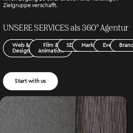
Zielgruppe verschafft.
UNSERE SERVICES als 360° Agentur
Web &
Film &
SEO
Marketing
Event
Brand
Design
Animation
Start with us