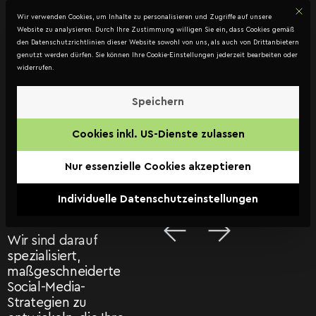
Mit d
DATENSCHUTZ
Wir verwenden Cookies, um Inhalte zu personalisieren und Zugriffe auf unsere
Kontakt
Website zu analysieren. Durch Ihre Zustimmung willigen Sie ein, dass Cookies gemäß
den Datenschutzrichtlinien dieser Website sowohl von uns, als auch von Drittanbietern
genutzt werden dürfen. Sie können Ihre Cookie-Einstellungen jederzeit bearbeiten oder
widerrufen.
Social
Speichern
Media
Cookies inkl. US-Dienste zulassen
Agentur
Nur essenzielle Cookies akzeptieren
Graz
Individuelle Datenschutzeinstellungen
Wir sind darauf
spezialisiert,
maßgeschneiderte
Social-Media-
Strategien zu