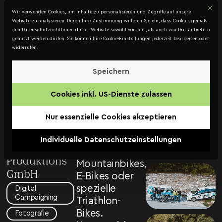
Mit d
DATENSCHUTZ
Wir verwenden Cookies, um Inhalte zu personalisieren und Zugriffe auf unsere
Kontakt
Website zu analysieren. Durch Ihre Zustimmung willigen Sie ein, dass Cookies gemäß
den Datenschutzrichtlinien dieser Website sowohl von uns, als auch von Drittanbietern
genutzt werden dürfen. Sie können Ihre Cookie-Einstellungen jederzeit bearbeiten oder
widerrufen.
XeNTIS
–
Speichern
XeNTiS
Videoproduktion
Cookies inkl. US-Dienste zulassen
produziert
XeNTiS
High-
Nur essenzielle Cookies akzeptieren
Composite
Performance-
Entwicklungs-
Laufräder für
Individuelle Datenschutzeinstellungen
und
Rennräder,
Produktions
Mountainbikes,
GmbH
E-Bikes oder
spezielle
Digital
Campaigning
Triathlon-
Bikes.
Fotografie