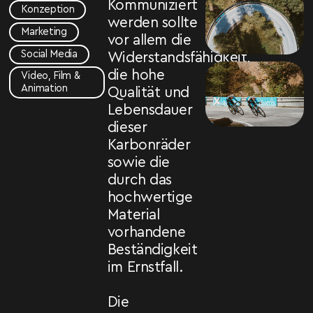
Kommuniziert
Konzeption
werden sollte
Marketing
vor allem die
Social Media
Widerstandsfähigkeit,
die hohe
Video, Film &
Animation
Qualität und
Lebensdauer
dieser
Karbonräder
sowie die
durch das
hochwertige
Material
vorhandene
Beständigkeit
im Ernstfall.
Die