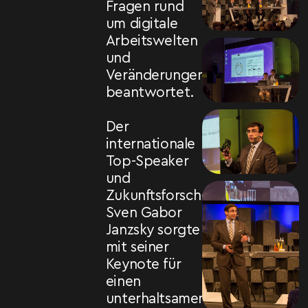
Fragen rund
um digitale
Arbeitswelten
und
Veränderungen
beantwortet.
Der
internationale
Top-Speaker
und
Zukunftsforscher
Sven Gabor
Janzsky sorgte
mit seiner
Keynote für
einen
unterhaltsamen