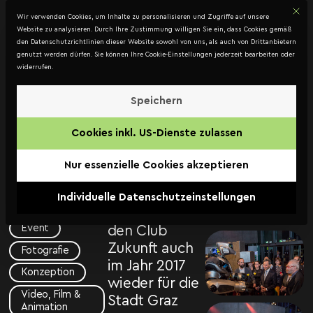
Mit d
DATENSCHUTZ
Wir verwenden Cookies, um Inhalte zu personalisieren und Zugriffe auf unsere
Kontakt
Website zu analysieren. Durch Ihre Zustimmung willigen Sie ein, dass Cookies gemäß
den Datenschutzrichtlinien dieser Website sowohl von uns, als auch von Drittanbietern
genutzt werden dürfen. Sie können Ihre Cookie-Einstellungen jederzeit bearbeiten oder
widerrufen.
Club
Zukunft
Speichern
„Welt 4.0 –
2017
Cookies inkl. US-Dienste zulassen
Mensch.Technologie.Leben“
Stadt Graz –
– unter diesem
Nur essenzielle Cookies akzeptieren
Abteilung A15
Motto haben
– Wirtschaft &
wir als
Individuelle Datenschutzeinstellungen
Tourismusentwicklung
Eventagentur
Event
den Club
Zukunft auch
Fotografie
im Jahr 2017
Konzeption
wieder für die
Video, Film &
Stadt Graz
Animation