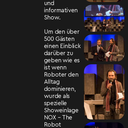
und
informativen
Show.
Um den über
500 Gästen
einen Einblick
darüber zu
geben wie es
ist wenn
Roboter den
Alltag
dominieren,
wurde als
spezielle
Showeinlage
NOX – The
Robot