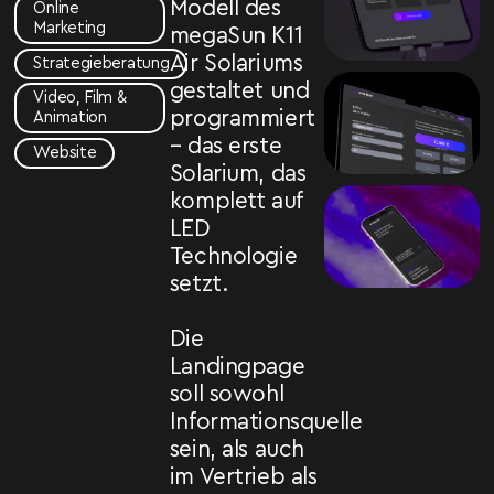
Modell des
Online
Marketing
megaSun K11
Air Solariums
Strategieberatung
gestaltet und
Video, Film &
programmiert
Animation
– das erste
Website
Solarium, das
komplett auf
LED
Technologie
setzt.
Die
Landingpage
soll sowohl
Informationsquelle
sein, als auch
im Vertrieb als