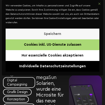
Mit d
DATENSCHUTZ
Wir verwenden Cookies, um Inhalte zu personalisieren und Zugriffe auf unsere
Kontakt
Website zu analysieren. Durch Ihre Zustimmung willigen Sie ein, dass Cookies gemäß
den Datenschutzrichtlinien dieser Website sowohl von uns, als auch von Drittanbietern
genutzt werden dürfen. Sie können Ihre Cookie-Einstellungen jederzeit bearbeiten oder
widerrufen.
megaSun
Kampagne
Speichern
Für Vrabel
„LED
Cookies inkl. US-Dienste zulassen
Solarien, dem
the
in Österreich
Nur essenzielle Cookies akzeptieren
sunshine“
führenden
Importeur und
Individuelle Datenschutzeinstellungen
Vrabel
Vertrieb von
megaSun
megaSun
Digital
Solarien,
Campaigning
wurde eine
Grafik Design
Microsite für
Konzeption
das neue