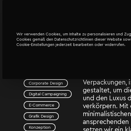
Wir verwenden Cookies, um Inhalte zu personalisieren und Zugri
DATENSCHUTZ
Cookies gemäß den Datenschutzrichtlinien dieser Website sowoh
Trinkvergnügen
Unser Corporate
Cookie-Einstellungen jederzeit bearbeiten oder widerrufen.
die Eleganz und 
SW Trinkvergnügen
die unsere Prem
GmbH
Weinhandlung au
Branding
Aspekt, vom Log
Verpackungen, is
Corporate Design
gestaltet, um di
Digital Campaigning
und den Luxus d
verkörpern. Mit
E-Commerce
minimalistische
Grafik Design
ansprechenden 
Konzeption
setzen wir ein k