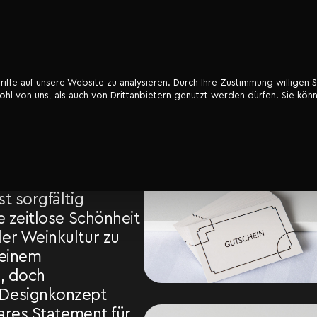
ffe auf unsere Website zu analysieren. Durch Ihre Zustimmung willigen S
l von uns, als auch von Drittanbietern genutzt werden dürfen. Sie könn
 Design spiegelt
Raffinesse wider,
ium-Online-
szeichnet. Jeder
o bis zu den
t sorgfältig
e zeitlose Schönheit
er Weinkultur zu
 einem
n, doch
Designkonzept
lares Statement für