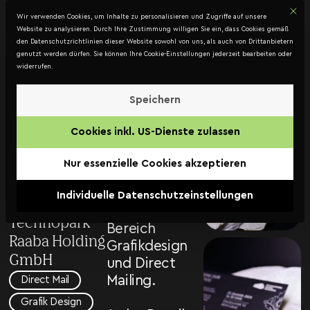
Mit d
DATENSCHUTZ
Wir verwenden Cookies, um Inhalte zu personalisieren und Zugriffe auf unsere
Kontakt
Website zu analysieren. Durch Ihre Zustimmung willigen Sie ein, dass Cookies gemäß
den Datenschutzrichtlinien dieser Website sowohl von uns, als auch von Drittanbietern
genutzt werden dürfen. Sie können Ihre Cookie-Einstellungen jederzeit bearbeiten oder
widerrufen.
Technopark
Raaba
Speichern
Dieses Projekt,
Holding
Cookies inkl. US-Dienste zulassen
bereits von
—
uns realisiert,
Nur essenzielle Cookies akzeptieren
Direct
verkörpert die
Essenz unserer
Individuelle Datenschutzeinstellungen
Mailing
Expertise im
Technopark
Bereich
Raaba Holding
Grafikdesign
GmbH
und Direct
Mailing.
Direct Mail
Grafik Design