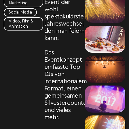
Event der
Marketing
wohl
Social Media
spektakulärste
Video, Film &
Jahreswechsel,
Animation
den man feiern
kann.
Das
Eventkonzept
umfasste Top
DJs von
internationalem
Format, einen
gemeinsamen
Silvestercountdown
und vieles
mehr.