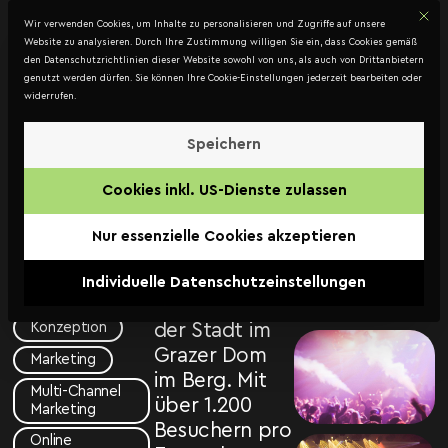
Mit d
DATENSCHUTZ
Wir verwenden Cookies, um Inhalte zu personalisieren und Zugriffe auf unsere
Kontakt
Website zu analysieren. Durch Ihre Zustimmung willigen Sie ein, dass Cookies gemäß
den Datenschutzrichtlinien dieser Website sowohl von uns, als auch von Drittanbietern
genutzt werden dürfen. Sie können Ihre Cookie-Einstellungen jederzeit bearbeiten oder
widerrufen.
Silvester
im Berg
Speichern
Zwischen 2014
Jack Coleman
Cookies inkl. US-Dienste zulassen
und 2019
JCAE Agentur
veranstalteten
GmbH
Nur essenzielle Cookies akzeptieren
wir in Graz das
Event
größte
Individuelle Datenschutzeinstellungen
Fotografie
Silvesterclubbing
der Stadt im
Konzeption
Grazer Dom
Marketing
im Berg. Mit
Multi-Channel
über 1.200
Marketing
Besuchern pro
Online