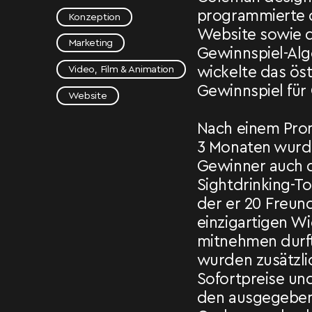
programmierte 
Konzeption
Website sowie 
Marketing
Gewinnspiel-Al
Video, Film & Animation
wickelte das ös
Gewinnspiel für 
Website
Nach einem Pro
3 Monaten wurd
Gewinner auch d
Sightdrinking-To
der er 20 Freun
einzigartigen Wi
mitnehmen durft
wurden zusätzli
Sofortpreise un
den ausgegebe