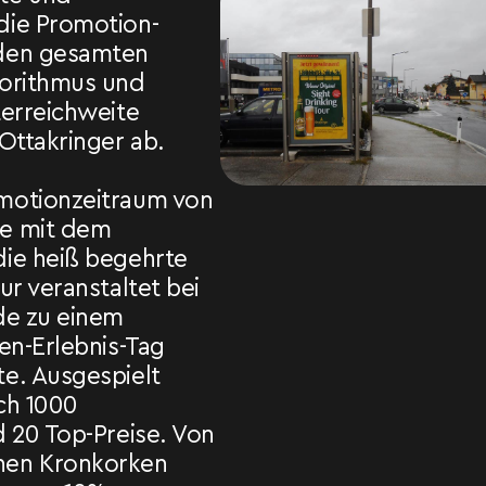
die Promotion-
den gesamten
gorithmus und
terreichweite
Ottakringer ab.
motionzeitraum von
e mit dem
ie heiß begehrte
ur veranstaltet bei
de zu einem
en-Erlebnis-Tag
e. Ausgespielt
ch 1000
d 20 Top-Preise. Von
nen Kronkorken