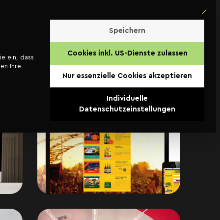
Mit di
Kontakt
Speichern
Cookies inkl. US-Dienste zulassen
ie ein, dass
en Ihre
Nur essenzielle Cookies akzeptieren
Individuelle
Datenschutzeinstellungen