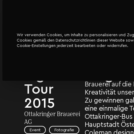
Wir verwenden Cookies, um Inhalte zu personalisieren und Zugri
DATENSCHUTZ
Cookies gemäß den Datenschutzrichtlinien dieser Website sowoh
Ottakringer
Für die Gewinnsp
Cookie-Einstellungen jederzeit bearbeiten oder widerrufen.
Programmierung
–
Organisation de
Wiener Original“
Sightdrinking
vertraute die tr
Brauerei auf di
Tour
Kreativität uns
2015
Zu gewinnen gab
eine einmalige T
Ottakringer Brauerei
Ottakringer-Bus
AG
Hauptstadt Öste
Event
Fotografie
Coleman design