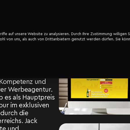
ffe auf unsere Website zu analysieren. Durch Ihre Zustimmung willigen S
l von uns, als auch von Drittanbietern genutzt werden dürfen. Sie könn
iel-
 und Event-
r „Ottakringer
 Sight-Drinking Tour
aditionsreiche
e Kompetenz und
erer Werbeagentur.
 es als Hauptpreis
our im exklusiven
 durch die
rreichs. Jack
te und