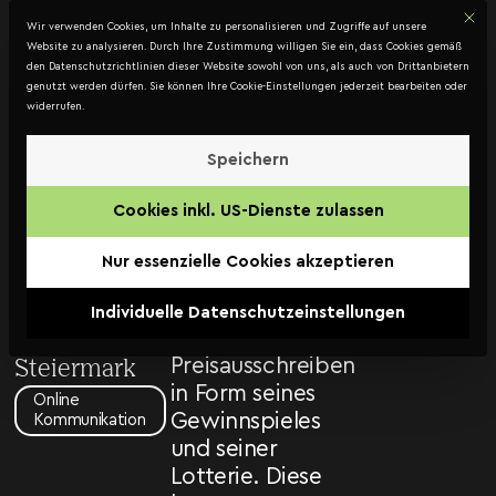
Mit d
DATENSCHUTZ
Wir verwenden Cookies, um Inhalte zu personalisieren und Zugriffe auf unsere
Kontakt
Website zu analysieren. Durch Ihre Zustimmung willigen Sie ein, dass Cookies gemäß
den Datenschutzrichtlinien dieser Website sowohl von uns, als auch von Drittanbietern
genutzt werden dürfen. Sie können Ihre Cookie-Einstellungen jederzeit bearbeiten oder
widerrufen.
Österreichisches
Rotes
Speichern
Das
Kreuz –
Cookies inkl. US-Dienste zulassen
Österreichische
Digitalmarketing
Rote Kreuz
Nur essenzielle Cookies akzeptieren
Österreichisches
veranstaltet
seit einigen
Rotes Kreuz –
Individuelle Datenschutzeinstellungen
Jahren
Landesverband
Preisausschreiben
Steiermark
in Form seines
Online
Gewinnspieles
Kommunikation
und seiner
Lotterie. Diese