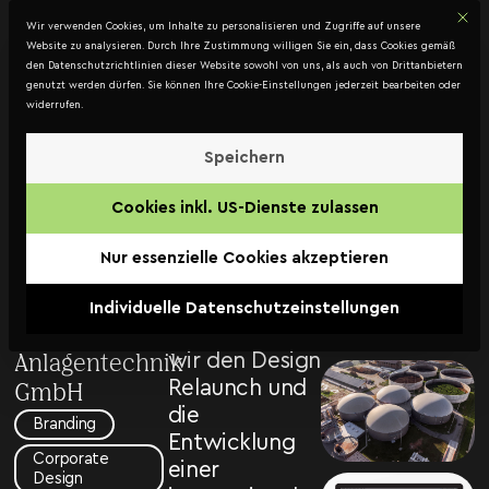
Mit d
DATENSCHUTZ
Wir verwenden Cookies, um Inhalte zu personalisieren und Zugriffe auf unsere
Kontakt
Website zu analysieren. Durch Ihre Zustimmung willigen Sie ein, dass Cookies gemäß
den Datenschutzrichtlinien dieser Website sowohl von uns, als auch von Drittanbietern
genutzt werden dürfen. Sie können Ihre Cookie-Einstellungen jederzeit bearbeiten oder
widerrufen.
NAHTEC
GmbH –
Speichern
Im Zuge der
Design
Cookies inkl. US-Dienste zulassen
internationalen
Relaunch
Expansion der
Nur essenzielle Cookies akzeptieren
Nahtec –
Nahtec
Nahwärmetechnologie
Nahwärmetechnologie
Individuelle Datenschutzeinstellungen
GmbH haben
&
wir den Design
Anlagentechnik
Relaunch und
GmbH
die
Branding
Entwicklung
Corporate
einer
Design