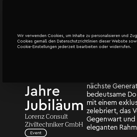
Wir verwenden Cookies, um Inhalte zu personalisieren und Zugri
DATENSCHUTZ
Cookies gemäß den Datenschutzrichtlinien dieser Website sowoh
Lorenz
Lorenz Consult, 
Cookie-Einstellungen jederzeit bearbeiten oder widerrufen.
heimischen Baubr
Consult
nur sein beeind
jähriges Besteh
ZT – 50
den aufregende
nächste Generat
Jahre
bedeutsame Dop
Jubiläum
mit einem exklu
zelebriert, das 
Lorenz Consult
Gegenwart und 
Ziviltechniker GmbH
eleganten Rahme
Event