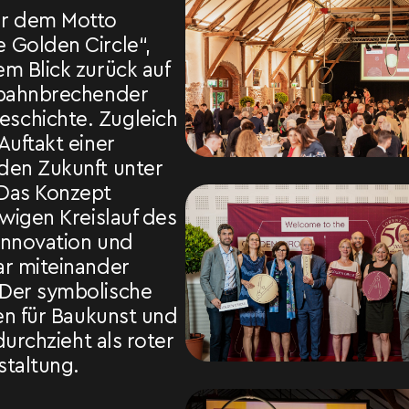
er dem Motto
 Golden Circle“,
m Blick zurück auf
 bahnbrechender
schichte. Zugleich
Auftakt einer
den Zukunft unter
 Das Konzept
ewigen Kreislauf des
Innovation und
ar miteinander
 Der symbolische
hen für Baukunst und
 durchzieht als roter
staltung.