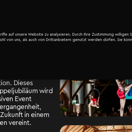
ffe auf unsere Website zu analysieren. Durch Ihre Zustimmung willigen S
l von uns, als auch von Drittanbietern genutzt werden dürfen. Sie könn
ein Pionier der
anche, feiert nicht
ruckendes 50-
en, sondern auch
n Übergang an die
ion. Dieses
peljubiläum wird
siven Event
Vergangenheit,
Zukunft in einem
n vereint.