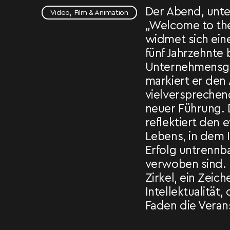
Der Abend, unt
Video, Film & Animation
„Welcome to the
widmet sich eine
fünf Jahrzehnte
Unternehmensge
markiert er den 
vielversprechen
neuer Führung.
reflektiert den 
Lebens, in dem 
Erfolg untrennb
verwoben sind.
Zirkel, ein Zeic
Intellektualität,
Faden die Veran