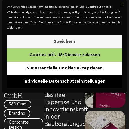
Mit d
DATENSCHUTZ
Wir verwenden Cookies, um Inhalte zu personalisieren und Zugriffe auf unsere
Kontakt
Website zu analysieren. Durch Ihre Zustimmung willigen Sie ein, dass Cookies gemäß
den Datenschutzrichtlinien dieser Website sowohl von uns, als auch von Drittanbietern
genutzt werden dürfen. Sie können Ihre Cookie-Einstellungen jederzeit bearbeiten oder
widerrufen.
Lorenz
Consult
Speichern
Für Lorenz
—
Cookies inkl. US-Dienste zulassen
Consult haben
Branding
wir ein frisches
Nur essenzielle Cookies akzeptieren
Lorenz
Corporate
Design
Consult
Individuelle Datenschutzeinstellungen
entwickelt,
Ziviltechniker
das ihre
GmbH
Expertise und
360 Grad
Innovationskraft
Branding
in der
Corporate
Bauberatungsbranche
Design