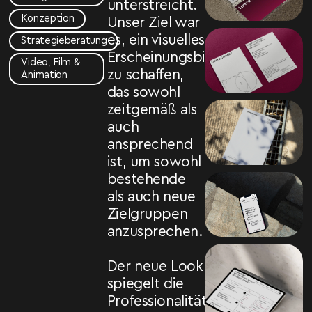
unterstreicht.
Konzeption
Unser Ziel war
es, ein visuelles
Strategieberatung
Erscheinungsbild
Video, Film &
zu schaffen,
Animation
das sowohl
zeitgemäß als
auch
ansprechend
ist, um sowohl
bestehende
als auch neue
Zielgruppen
anzusprechen.
Der neue Look
spiegelt die
Professionalität