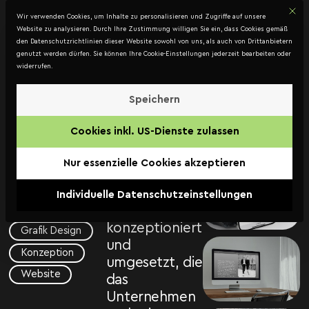
Mit d
DATENSCHUTZ
Wir verwenden Cookies, um Inhalte zu personalisieren und Zugriffe auf unsere
Kontakt
Website zu analysieren. Durch Ihre Zustimmung willigen Sie ein, dass Cookies gemäß
den Datenschutzrichtlinien dieser Website sowohl von uns, als auch von Drittanbietern
genutzt werden dürfen. Sie können Ihre Cookie-Einstellungen jederzeit bearbeiten oder
widerrufen.
JEGO
Beteiligungs
Speichern
Für die JEGO
GmbH –
Cookies inkl. US-Dienste zulassen
Beteiligungs
Website
GmbH wurde
Nur essenzielle Cookies akzeptieren
JEGO
eine
maßgeschneiderte
Beteiligungs
Individuelle Datenschutzeinstellungen
Website
GmbH
konzeptioniert
Grafik Design
und
Konzeption
umgesetzt, die
Website
das
Unternehmen