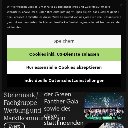
Mit d
DATENSCHUTZ
Wir verwenden Cookies, um Inhalte zu personalisieren und Zugriffe auf unsere
Kontakt
Website zu analysieren. Durch Ihre Zustimmung willigen Sie ein, dass Cookies gemäß
den Datenschutzrichtlinien dieser Website sowohl von uns, als auch von Drittanbietern
genutzt werden dürfen. Sie können Ihre Cookie-Einstellungen jederzeit bearbeiten oder
widerrufen.
Green
Panther
Speichern
Die
Gala
Cookies inkl. US-Dienste zulassen
Eventagentur
2016
Jack Coleman
Nur essenzielle Cookies akzeptieren
WKO
war 2016 für
die
Steiermark
,
Individuelle Datenschutzeinstellungen
Ausrichtung
WKO
der Green
Steiermark /
Panther Gala
Fachgruppe
sowie des
Werbung und
davor
Marktkommunikation
stattfindenden
Event