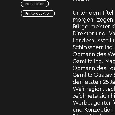
Konzeption
Unter dem Titel 
Printproduktion
morgen“ zogen 
Bürgermeister K
Direktor und „V
Landesausstellun
Schlossherr Ing.
Obmann des We
Gamlitz Ing. Mag
Obmann des To
Gamlitz Gustav 
der letzten 25 J
Weinregion. Ja
zeichnete sich hi
Werbeagentur fü
und Konzeption 