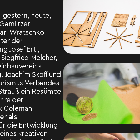
„gestern, heute,
Gamlitzer
arl Wratschko,
ater der
g Josef Ertl,
 Siegfried Melcher,
inbauvereins
. Joachim Skoff und
urismus-Verbandes
Strauß ein Resümee
ahre der
ck Coleman
er als
r die Entwicklung
eines kreativen