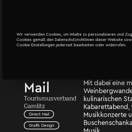
Wir verwenden Cookies, um Inhalte zu personalisieren und Zugri
DATENSCHUTZ
Cookies gemäß den Datenschutzrichtlinien dieser Website sowoh
Tourismusverba
Im Jubiläumsjah
Cookie-Einstellungen jederzeit bearbeiten oder widerrufen.
Besuchern und 
Gamlitz
Gamlitzer Frühl
breites Rahmen
– Direct
drei Veranstalt
Mit dabei eine m
Mail
Weinbergwande
Tourismusverband
kulinarischen St
Gamlitz
Kabarettabend,
Musikkonzerte 
Direct Mail
Buschenschanka
Grafik Design
Musik.