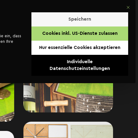
Mit di
Kontakt
Speichern
Cookies inkl. US-Dienste zulassen
ie ein, dass
en Ihre
Nur essenzielle Cookies akzeptieren
Individuelle
Datenschutzeinstellungen