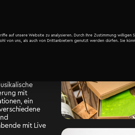
ffe auf unsere Website zu analysieren. Durch Ihre Zustimmung willigen S
l von uns, als auch von Drittanbietern genutzt werden dürfen. Sie könn
nd
r 2016 wurde den
Gästen der
ingsweinkost ein
programm an den
ungstagen geboten.
usikalische
rung mit
ationen, ein
 verschiedene
und
bende mit Live