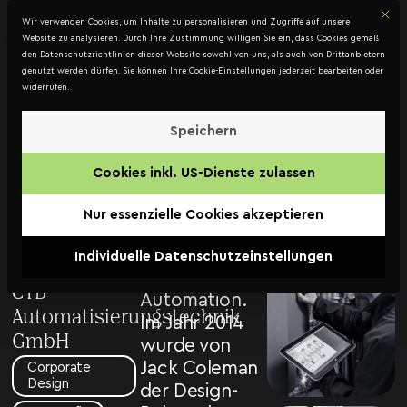
Mit d
DATENSCHUTZ
Wir verwenden Cookies, um Inhalte zu personalisieren und Zugriffe auf unsere
Kontakt
Website zu analysieren. Durch Ihre Zustimmung willigen Sie ein, dass Cookies gemäß
den Datenschutzrichtlinien dieser Website sowohl von uns, als auch von Drittanbietern
genutzt werden dürfen. Sie können Ihre Cookie-Einstellungen jederzeit bearbeiten oder
widerrufen.
CTB
Automatisierungs­
Speichern
Die CTB
technik
Cookies inkl. US-Dienste zulassen
Automatisierungstechnik
GmbH –
GmbH zählt zu
Nur essenzielle Cookies akzeptieren
Corporate
den führenden
Betrieben im
Individuelle Datenschutzeinstellungen
Design
Bereich
CTB
Automation.
Automatisierungstechnik
Im Jahr 2014
GmbH
wurde von
Jack Coleman
Corporate
Design
der Design-