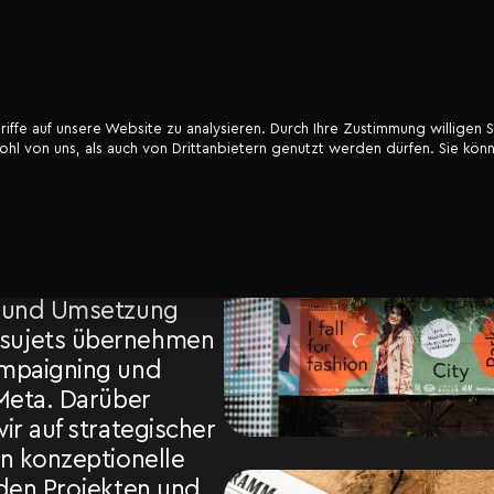
ffe auf unsere Website zu analysieren. Durch Ihre Zustimmung willigen S
l von uns, als auch von Drittanbietern genutzt werden dürfen. Sie könn
r den Lead bei
bernehmen. Eine
nende Aufgabe,
ller Motivation
n klassischer
n und Umsetzung
sujets übernehmen
ampaigning und
 Meta. Darüber
ir auf strategischer
rn konzeptionelle
nden Projekten und