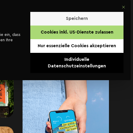
Mit di
Kontakt
Speichern
Cookies inkl. US-Dienste zulassen
ie ein, dass
en Ihre
Nur essenzielle Cookies akzeptieren
Individuelle
Datenschutzeinstellungen