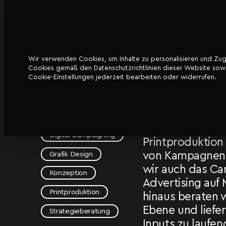
Wir verwenden Cookies, um Inhalte zu personalisieren und Zugri
DATENSCHUTZ
Cookies gemäß den Datenschutzrichtlinien dieser Website sowoh
CITYPARK
2024 durften wi
Cookie-Einstellungen jederzeit bearbeiten oder widerrufen.
Citypark Graz ü
Graz
besonders span
derer wir uns vo
CITYPARK GmbH
annehmen. Nebe
Digital Campaigning
Printproduktio
Grafik Design
von Kampagnen
wir auch das C
Konzeption
Advertising auf
Printproduktion
hinaus beraten w
Ebene und liefe
Strategieberatung
Inputs zu laufe