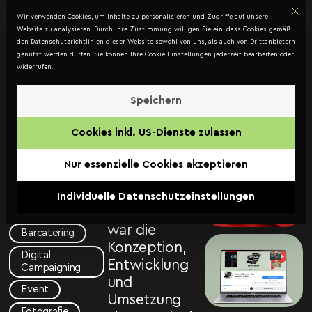
Mit d
DATENSCHUTZ
Wir verwenden Cookies, um Inhalte zu personalisieren und Zugriffe auf unsere
Kontakt
Website zu analysieren. Durch Ihre Zustimmung willigen Sie ein, dass Cookies gemäß
den Datenschutzrichtlinien dieser Website sowohl von uns, als auch von Drittanbietern
genutzt werden dürfen. Sie können Ihre Cookie-Einstellungen jederzeit bearbeiten oder
widerrufen.
Drive-In
Cinema
Speichern
Die
– Das
Cookies inkl. US-Dienste zulassen
Aufgabenstellung
Autokino
und
Nur essenzielle Cookies akzeptieren
CITYPARK
gleichzeitige
Zielsetzung
GmbH
,
Der
Individuelle Datenschutzeinstellungen
der Agentur
Grazer
war die
Barcatering
Konzeption,
Digital
Entwicklung
Campaigning
und
Event
Umsetzung
Fotografie