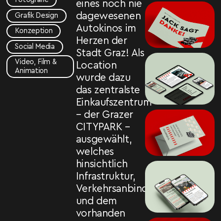
eines noch nie
dagewesenen
Grafik Design
Autokinos im
Konzeption
Herzen der
Social Media
Stadt Graz! Als
Video, Film &
Location
Animation
wurde dazu
das zentralste
Einkaufszentrum
– der Grazer
CITYPARK –
ausgewählt,
welches
hinsichtlich
Infrastruktur,
Verkehrsanbindung
und dem
vorhanden