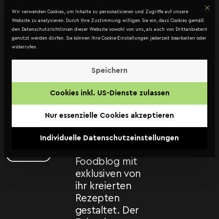
Mit d
DATENSCHUTZ
Wir verwenden Cookies, um Inhalte zu personalisieren und Zugriffe auf unsere
Kontakt
Website zu analysieren. Durch Ihre Zustimmung willigen Sie ein, dass Cookies gemäß
den Datenschutzrichtlinien dieser Website sowohl von uns, als auch von Drittanbietern
genutzt werden dürfen. Sie können Ihre Cookie-Einstellungen jederzeit bearbeiten oder
widerrufen.
Alexandra
Gorsche
Speichern
Für Alexandra
–
Cookies inkl. US-Dienste zulassen
Gorsche,
Foodblog
Expertin für
Nur essenzielle Cookies akzeptieren
Kulinarik,
Grafik Design
wurde ein
Individuelle Datenschutzeinstellungen
Konzeption
ansprechenden
Website
Foodblog mit
exklusiven von
ihr kreierten
Rezepten
gestaltet. Der