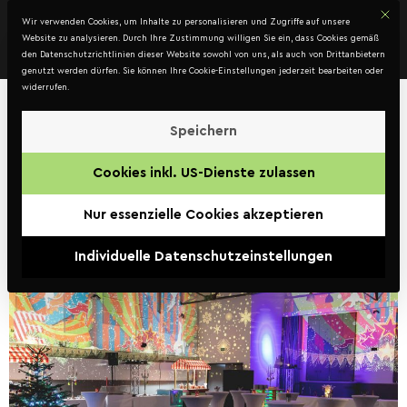
Mit d
DATENSCHUTZ
Wir verwenden Cookies, um Inhalte zu personalisieren und Zugriffe auf unsere
Kontakt
Website zu analysieren. Durch Ihre Zustimmung willigen Sie ein, dass Cookies gemäß
den Datenschutzrichtlinien dieser Website sowohl von uns, als auch von Drittanbietern
genutzt werden dürfen. Sie können Ihre Cookie-Einstellungen jederzeit bearbeiten oder
widerrufen.
Kunde:
Energie
Speichern
Steiermark AG
Cookies inkl. US-Dienste zulassen
Energie Steiermark
Nur essenzielle Cookies akzeptieren
Weihnachtsfeier
Individuelle Datenschutzeinstellungen