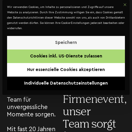
Mit d
DATENSCHUTZ
Wir verwenden Cookies, um Inhalte zu personalisieren und Zugriffe auf unsere
Kontakt
Website zu analysieren. Durch Ihre Zustimmung willigen Sie ein, dass Cookies gemäß
den Datenschutzrichtlinien dieser Website sowohl von uns, als auch von Drittanbietern
genutzt werden dürfen. Sie können Ihre Cookie-Einstellungen jederzeit bearbeiten oder
widerrufen.
Catering-
Speichern
Anfrageformular
Cookies inkl. US-Dienste zulassen
Ob kleine
Willkommen bei
Jack Coleman
Nur essenzielle Cookies akzeptieren
Feier oder
Barcatering, wo
Individuelle Datenschutzeinstellungen
Dominik Wolf und
großes
unser erfahrenes
Firmenevent,
Team für
unvergessliche
unser
Momente sorgen.
Team sorgt
Mit fast 20 Jahren