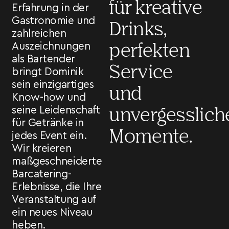
für kreative
Erfahrung in der
Gastronomie und
Drinks,
zahlreichen
Auszeichnungen
perfekten
als Bartender
Service
bringt Dominik
sein einzigartiges
und
Know-how und
seine Leidenschaft
unvergesslich
für Getränke in
Momente.
jedes Event ein.
Wir kreieren
maßgeschneiderte
Barcatering-
Erlebnisse, die Ihre
Veranstaltung auf
ein neues Niveau
heben.